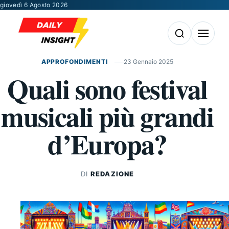
Vai al contenuto
giovedì 6 Agosto 2026
Apri la ricerca
Apri il m
APPROFONDIMENTI
23 Gennaio 2025
Quali sono festival
musicali più grandi
d’Europa?
DI
REDAZIONE