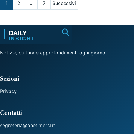
Paginazione degli articoli
1
2
…
7
Successivi
Notizie, cultura e approfondimenti ogni giorno
Sezioni
Privacy
Contatti
segreteria@onetimersl.it