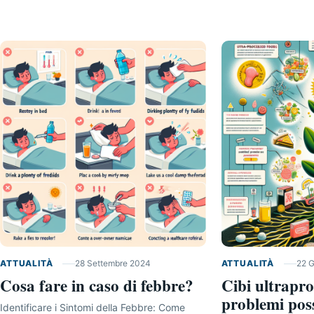
ATTUALITÀ
28 Settembre 2024
ATTUALITÀ
22 
Cosa fare in caso di febbre?
Cibi ultrapro
problemi pos
Identificare i Sintomi della Febbre: Come