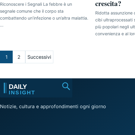
crescita?
Riconoscere i Segnali La febbre è un
segnale comune che il corpo sta
Ridotta assunzione di
combattendo un’infezione o un’altra malattia.
cibi ultraprocessati
…
più popolari negli ult
convenienza e al lo
Paginazione degli articoli
1
2
Successivi
Notizie, cultura e approfondimenti ogni giorno