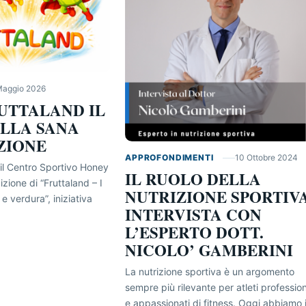
Maggio 2026
UTTALAND IL
LLA SANA
ZIONE
APPROFONDIMENTI
10 Ottobre 2024
 il Centro Sportivo Honey
IL RUOLO DELLA
zione di “Fruttaland – I
NUTRIZIONE SPORTIV
 e verdura”, iniziativa
INTERVISTA CON
L’ESPERTO DOTT.
NICOLO’ GAMBERINI
La nutrizione sportiva è un argomento
sempre più rilevante per atleti profession
e appassionati di fitness. Oggi abbiamo i