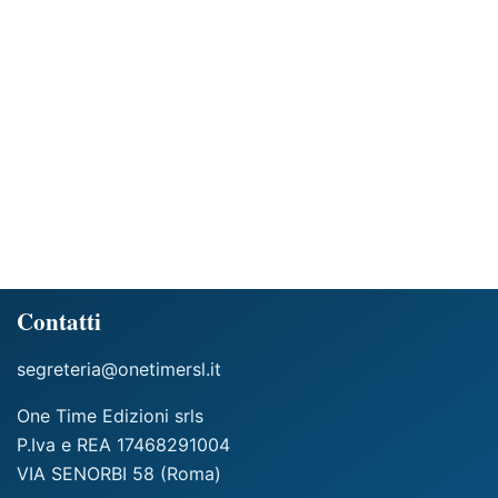
Contatti
segreteria@onetimersl.it
One Time Edizioni srls
P.Iva e REA 17468291004
VIA SENORBI 58 (Roma)