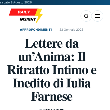
Vai al contenuto
sabato 8 Agosto 2026
Apri la ricerca
Apri il m
APPROFONDIMENTI
23 Gennaio 2025
Lettere da
un’Anima: Il
Ritratto Intimo e
Inedito di Iulia
Farnese