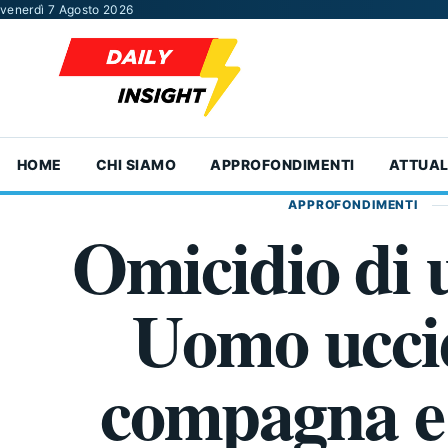
Vai al contenuto
venerdì 7 Agosto 2026
HOME
CHI SIAMO
APPROFONDIMENTI
ATTUAL
APPROFONDIMENTI
Omicidio di 
Uomo uccid
compagna e 