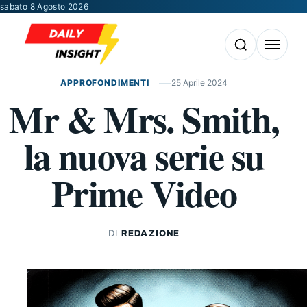
Vai al contenuto
sabato 8 Agosto 2026
Apri la ricerca
Apri il m
APPROFONDIMENTI
25 Aprile 2024
Mr & Mrs. Smith,
la nuova serie su
Prime Video
DI
REDAZIONE