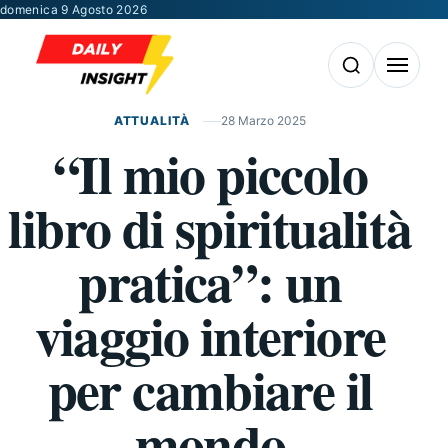
Vai al contenuto
domenica 9 Agosto 2026
Apri la ricerca
Apri il m
ATTUALITÀ
28 Marzo 2025
“Il mio piccolo
libro di spiritualità
pratica”: un
viaggio interiore
per cambiare il
mondo