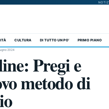
NOTIZ
ITÀ
CULTURA
DI TUTTO UN PO’
PRIMO PIANO
iugno 2024
ine: Pregi e
uovo metodo di
io