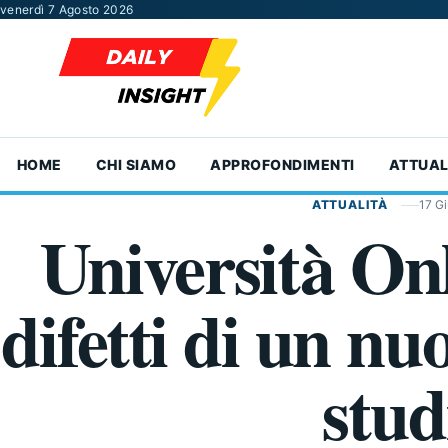
Vai al contenuto
venerdì 7 Agosto 2026
HOME
CHI SIAMO
APPROFONDIMENTI
ATTUAL
ATTUALITÀ
17 G
Università Onl
difetti di un n
stud