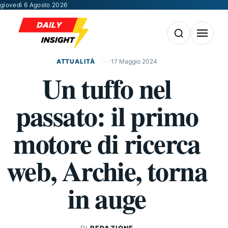
Vai al contenuto
giovedì 6 Agosto 2026
Apri la ricerca
Apri il m
ATTUALITÀ
17 Maggio 2024
Un tuffo nel
passato: il primo
motore di ricerca
web, Archie, torna
in auge