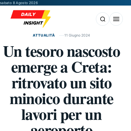
Vai al contenuto
sabato 8 Agosto 2026
Apri la ricerca
Apri il m
ATTUALITÀ
11 Giugno 2024
Un tesoro nascosto
emerge a Creta:
ritrovato un sito
minoico durante
lavori per un
aeroporto