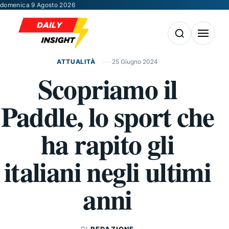
Vai al contenuto
domenica 9 Agosto 2026
Apri la ricerca
Apri il m
ATTUALITÀ
25 Giugno 2024
Scopriamo il
Paddle, lo sport che
ha rapito gli
italiani negli ultimi
anni