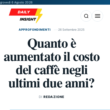
Vai al contenuto
giovedì 6 Agosto 2026
Apri la ricerca
Apri il m
APPROFONDIMENTI
26 Settembre 2025
Quanto è
aumentato il costo
del caffè negli
ultimi due anni?
DI
REDAZIONE