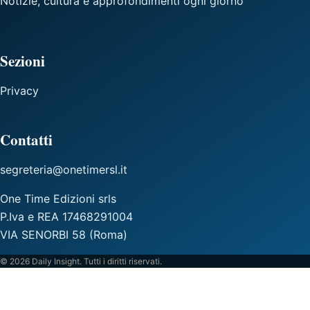
Notizie, cultura e approfondimenti ogni giorno
Sezioni
Privacy
Contatti
segreteria@onetimersl.it
One Time Edizioni srls
P.Iva e REA 17468291004
VIA SENORBI 58 (Roma)
© 2026 Daily Insight. Tutti i diritti riservati.