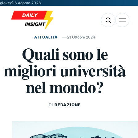
Vai al contenuto
giovedì 6 Agosto 2026
Apri la ricerca
Apri il m
ATTUALITÀ
21 Ottobre 2024
Quali sono le
migliori università
nel mondo?
DI
REDAZIONE