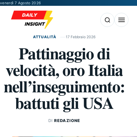
Vai al contenuto
venerdì 7 Agosto 2026
Apri la ricerca
Apri il m
ATTUALITÀ
17 Febbraio 2026
Pattinaggio di
velocità, oro Italia
nell’inseguimento:
battuti gli USA
DI
REDAZIONE