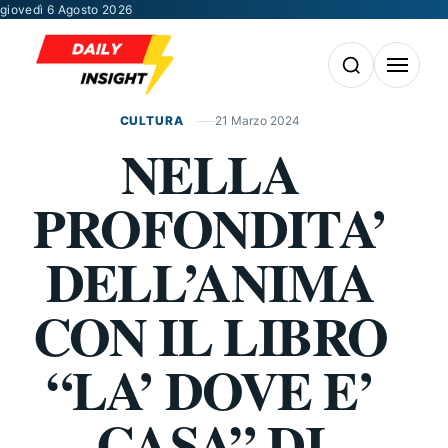
Vai al contenuto
giovedì 6 Agosto 2026
Apri la ricerca
Apri il m
CULTURA
21 Marzo 2024
NELLA
PROFONDITA’
DELL’ANIMA
CON IL LIBRO
“LA’ DOVE E’
CASA” DI