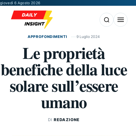
Vai al contenuto
giovedì 6 Agosto 2026
Apri la ricerca
Apri il m
APPROFONDIMENTI
9 Luglio 2024
Le proprietà
benefiche della luce
solare sull’essere
umano
DI
REDAZIONE