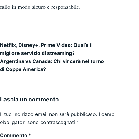
fallo in modo sicuro e responsabile.
Netflix, Disney+, Prime Video: Qual’è il
Navigazione articoli
migliore servizio di streaming?
Argentina vs Canada: Chi vincerà nel turno
di Coppa America?
Lascia un commento
Il tuo indirizzo email non sarà pubblicato.
I campi
obbligatori sono contrassegnati
*
Commento
*