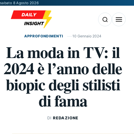
Vai al contenuto
sabato 8 Agosto 2026
Apri la ricerca
Apri il m
APPROFONDIMENTI
10 Gennaio 2024
La moda in TV: il
2024 è l’anno delle
biopic degli stilisti
di fama
DI
REDAZIONE