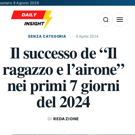
Vai al contenuto
sabato 8 Agosto 2026
Apri la ricerca
Apri il m
SENZA CATEGORIA
6 Aprile 2024
Il successo de “Il
ragazzo e l’airone”
nei primi 7 giorni
del 2024
DI
REDAZIONE