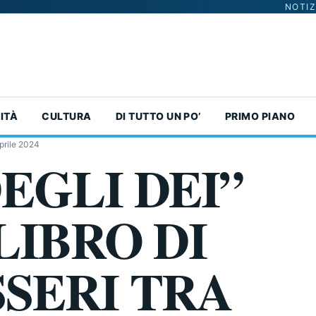
NOTIZ
ITÀ
CULTURA
DI TUTTO UN PO’
PRIMO PIANO
prile 2024
DEGLI DEI”
LIBRO DI
SSERI TRA