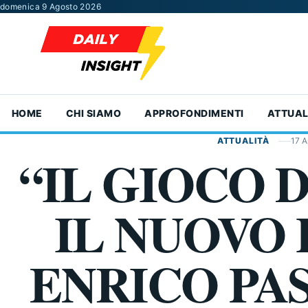
Vai al contenuto
domenica 9 Agosto 2026
HOME
CHI SIAMO
APPROFONDIMENTI
ATTUAL
ATTUALITÀ
17 A
“IL GIOCO 
IL NUOVO 
ENRICO PA