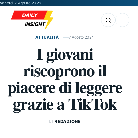
Vai al contenuto
venerdì 7 Agosto 2026
Apri la ricerca
Apri il m
ATTUALITÀ
7 Agosto 2024
I giovani
riscoprono il
piacere di leggere
grazie a TikTok
DI
REDAZIONE