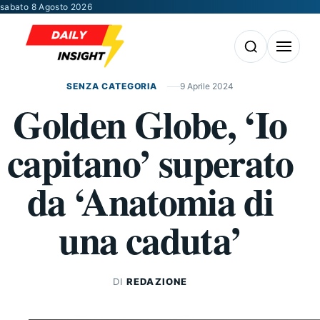
Vai al contenuto
sabato 8 Agosto 2026
Apri la ricerca
Apri il m
SENZA CATEGORIA
9 Aprile 2024
Golden Globe, ‘Io
capitano’ superato
da ‘Anatomia di
una caduta’
DI
REDAZIONE