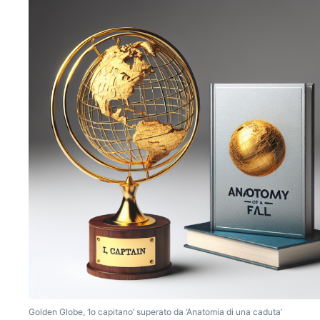
Golden Globe, ‘Io capitano’ superato da ‘Anatomia di una caduta’