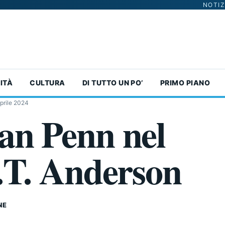
NOTIZ
ITÀ
CULTURA
DI TUTTO UN PO’
PRIMO PIANO
prile 2024
an Penn nel
P.T. Anderson
NE