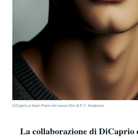
DiCaprio e Sean Penn nel nuovo film di P.T. Anderson
La collaborazione di DiCaprio 