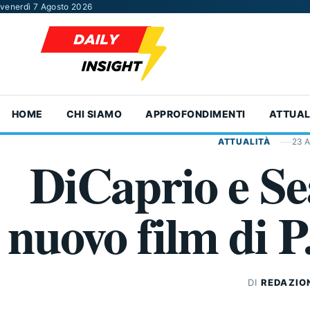
Vai al contenuto
venerdì 7 Agosto 2026
HOME
CHI SIAMO
APPROFONDIMENTI
ATTUAL
ATTUALITÀ
23 A
DiCaprio e Se
nuovo film di 
DI
REDAZIO