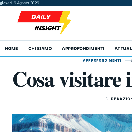
Vai al contenuto
giovedì 6 Agosto 2026
HOME
CHI SIAMO
APPROFONDIMENTI
ATTUAL
APPROFONDIMENTI
Cosa visitare
DI
REDAZIO