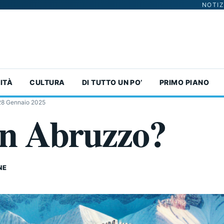
NOTIZ
ITÀ
CULTURA
DI TUTTO UN PO’
PRIMO PIANO
28 Gennaio 2025
 in Abruzzo?
NE