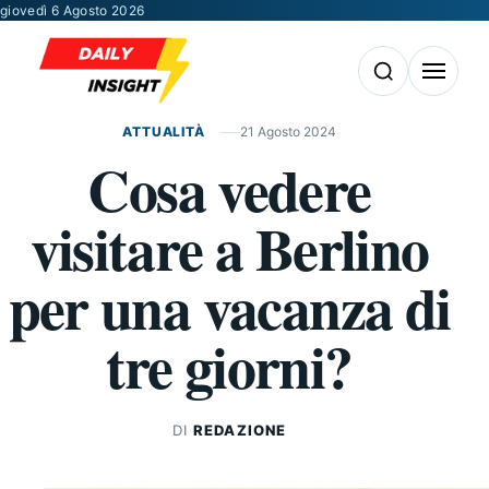
Vai al contenuto
giovedì 6 Agosto 2026
Apri la ricerca
Apri il m
ATTUALITÀ
21 Agosto 2024
Cosa vedere
visitare a Berlino
per una vacanza di
tre giorni?
DI
REDAZIONE