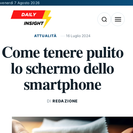
Vai al contenuto
venerdì 7 Agosto 2026
Apri la ricerca
Apri il m
ATTUALITÀ
16 Luglio 2024
Come tenere pulito
lo schermo dello
smartphone
DI
REDAZIONE