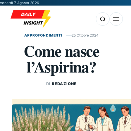
Vai al contenuto
venerdì 7 Agosto 2026
Apri la ricerca
Apri il m
APPROFONDIMENTI
25 Ottobre 2024
Come nasce
l’Aspirina?
DI
REDAZIONE