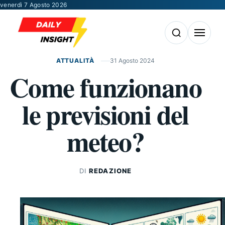
Vai al contenuto
venerdì 7 Agosto 2026
Apri la ricerca
Apri il m
ATTUALITÀ
31 Agosto 2024
Come funzionano
le previsioni del
meteo?
DI
REDAZIONE