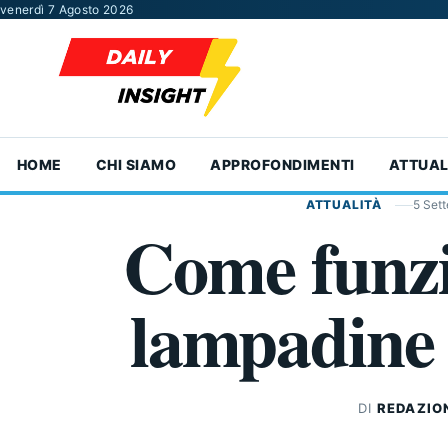
Vai al contenuto
venerdì 7 Agosto 2026
HOME
CHI SIAMO
APPROFONDIMENTI
ATTUAL
ATTUALITÀ
5 Set
Come funzi
lampadine
DI
REDAZIO