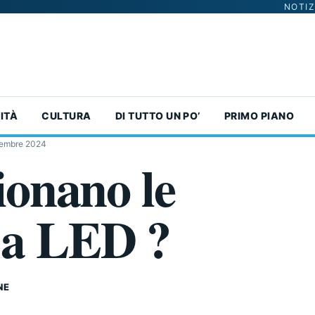
NOTIZ
ITÀ
CULTURA
DI TUTTO UN PO’
PRIMO PIANO
tembre 2024
onano le
 a LED ?
NE