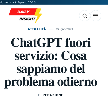
Vai al contenuto
domenica 9 Agosto 2026
Apri la ricerca
Apri il m
ATTUALITÀ
5 Giugno 2024
ChatGPT fuori
servizio: Cosa
sappiamo del
problema odierno
DI
REDAZIONE