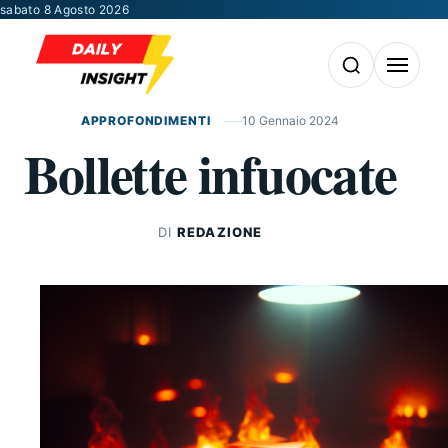
Vai al contenuto
sabato 8 Agosto 2026
Apri la ricerca
Apri il m
APPROFONDIMENTI
10 Gennaio 2024
Bollette infuocate
DI
REDAZIONE