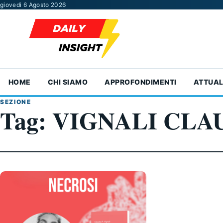
Vai al contenuto
giovedì 6 Agosto 2026
HOME
CHI SIAMO
APPROFONDIMENTI
ATTUAL
SEZIONE
Tag:
VIGNALI CLA