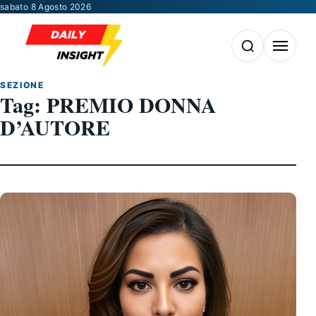
Vai al contenuto
sabato 8 Agosto 2026
Apri la ricerca
Apri il m
SEZIONE
Tag:
PREMIO DONNA
D’AUTORE