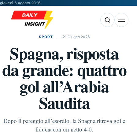
Vai al contenuto
giovedì 6 Agosto 2026
Apri la ricerca
Apri il m
SPORT
21 Giugno 2026
Spagna, risposta
da grande: quattro
gol all’Arabia
Saudita
Dopo il pareggio all’esordio, la Spagna ritrova gol e
fiducia con un netto 4-0.