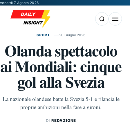
Vai al contenuto
venerdì 7 Agosto 2026
Apri la ricerca
Apri il m
SPORT
20 Giugno 2026
Olanda spettacolo
ai Mondiali: cinque
gol alla Svezia
La nazionale olandese batte la Svezia 5-1 e rilancia le
proprie ambizioni nella fase a gironi.
DI
REDAZIONE