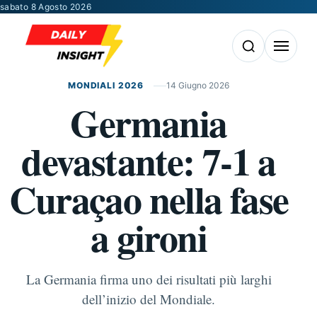
Vai al contenuto
sabato 8 Agosto 2026
Apri la ricerca
Apri il m
MONDIALI 2026
14 Giugno 2026
Germania
devastante: 7-1 a
Curaçao nella fase
a gironi
La Germania firma uno dei risultati più larghi
dell’inizio del Mondiale.