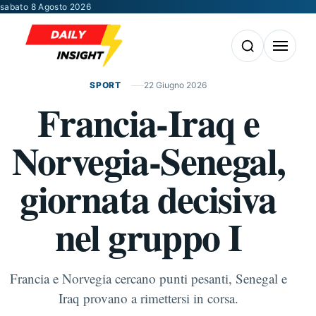
Vai al contenuto
sabato 8 Agosto 2026
Apri la ricerca
Apri il m
SPORT
22 Giugno 2026
Francia-Iraq e
Norvegia-Senegal,
giornata decisiva
nel gruppo I
Francia e Norvegia cercano punti pesanti, Senegal e
Iraq provano a rimettersi in corsa.