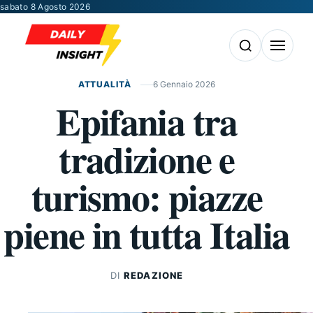
Vai al contenuto
sabato 8 Agosto 2026
Apri la ricerca
Apri il m
ATTUALITÀ
6 Gennaio 2026
Epifania tra
tradizione e
turismo: piazze
piene in tutta Italia
DI
REDAZIONE