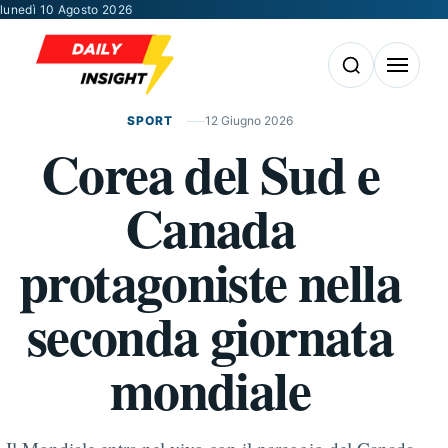
Vai al contenuto
lunedì 10 Agosto 2026
Apri la ricerca
Apri il m
SPORT
12 Giugno 2026
Corea del Sud e
Canada
protagoniste nella
seconda giornata
mondiale